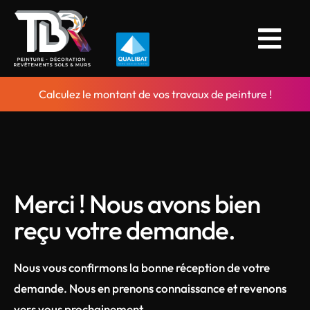
Passer
au
Togg
contenu
Navi
Réalisations
Calculez le montant de vos travaux de peinture !
Plomberie
Photos des chantiers
Merci ! Nous avons bien
reçu votre demande.
Contact
Nous vous confirmons la bonne réception de votre
Obtenir un devis
demande. Nous en prenons connaissance et revenons
vers vous prochainement.